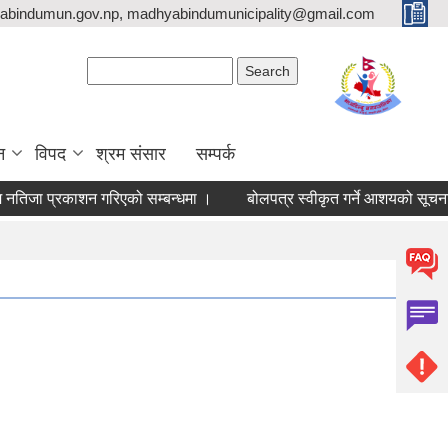
bindumun.gov.np, madhyabindumunicipality@gmail.com
Search form
Search
न
विपद
श्रम संसार
सम्पर्क
िजा प्रकाशन गरिएको सम्बन्धमा ।
बोलपत्र स्वीकृत गर्ने आशयको सूचना