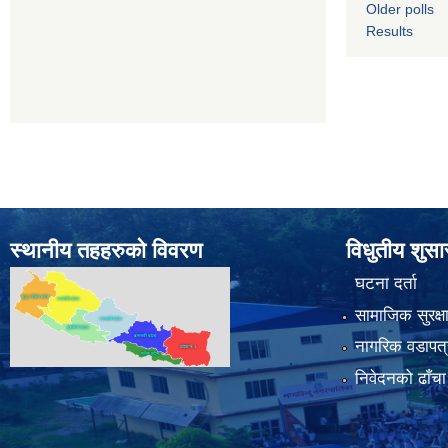
Older polls
Results
स्थानीय तहहरुको विवरण
विधुतीय शुस
घटना दर्ता
सामाजिक सुरक्ष
नागरिक वडापत्
निवेदनको ढाँचा