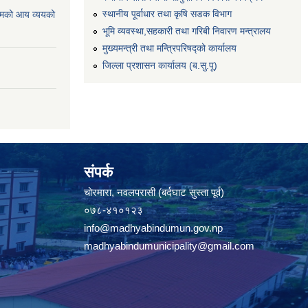
स्थानीय पूर्वाधार तथा कृषि सडक विभाग
्मको आय व्ययको
भूमि व्यवस्था,सहकारी तथा गरिबी निवारण मन्त्रालय
मुख्यमन्त्री तथा मन्त्रिपरिषद्को कार्यालय
जिल्ला प्रशासन कार्यालय (ब.सु.पू)
संपर्क
चोरमारा, नवलपरासी (बर्दघाट सुस्ता पूर्व)
०७८-४१०१२३
info@madhyabindumun.gov.np
madhyabindumunicipality@gmail.com