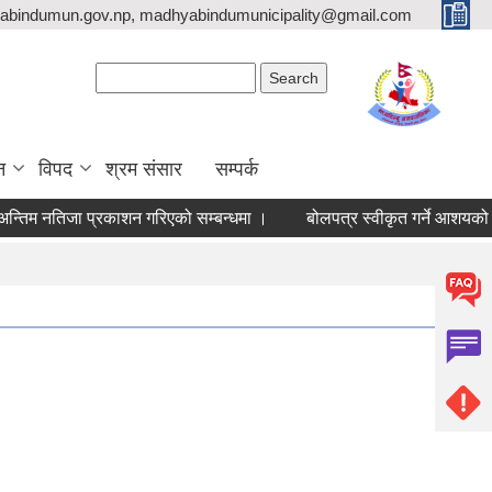
bindumun.gov.np, madhyabindumunicipality@gmail.com
Search form
Search
न
विपद
श्रम संसार
सम्पर्क
िम नतिजा प्रकाशन गरिएको सम्बन्धमा ।
बोलपत्र स्वीकृत गर्ने आशयको सूच