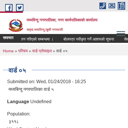
Skip to main content
मध्यविन्दु नगरपालिका, नगर कार्यपालिकाको कार्यालय
समृध्द मध्यविन्दु,खुसी नगरवासी
समाचार
िजा प्रकाशन गरिएको सम्बन्धमा ।
बोलपत्र स्वीकृत गर्ने आशयको सूचना
सेवा कर
You are here
Home
»
परिचय
»
वार्ड प्रोफाइल
» वार्ड ०५
वार्ड ०५
Submitted on:
Wed, 01/24/2018 - 16:25
मध्यबिन्दु नगरपालिका वार्ड ५
Language
Undefined
Population:
३११८