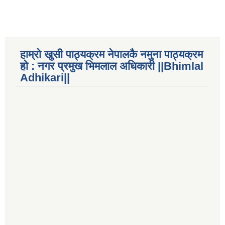
हाम्रो खुसी पाठ्यक्रम नेपालकै नमुना पाठ्यक्रम
हो : नगर प्रमुख भिमलाल अधिकारी ||Bhimlal
Adhikari||