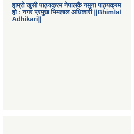
हाम्रो खुसी पाठ्यक्रम नेपालकै नमुना पाठ्यक्रम
हो : नगर प्रमुख भिमलाल अधिकारी ||Bhimlal
Adhikari||