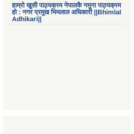
हाम्रो खुसी पाठ्यक्रम नेपालकै नमुना पाठ्यक्रम
हो : नगर प्रमुख भिमलाल अधिकारी ||Bhimlal
Adhikari||