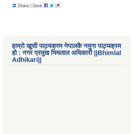
हाम्रो खुसी पाठ्यक्रम नेपालकै नमुना पाठ्यक्रम
हो : नगर प्रमुख भिमलाल अधिकारी ||Bhimlal
Adhikari||